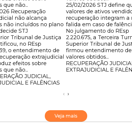
s que não...
25/02/2026
STJ define q
2026
Recuperação
valores de ativos vendid
dicial não alcança
recuperação integram a
s não incluídos no plano
falida em caso de falênc
, decide STJ
No julgamento do REsp
ior Tribunal de Justiça
2.220.675, a Terceira Tu
atificou, no REsp
Superior Tribunal de Jus
939, o entendimento de
firmou entendimento de
ecuperação extrajudicial
valores obtidos...
oduz efeitos sobre
RECUPERAÇÃO JUDICIA
s que não...
EXTRAJUDICIAL E FALÊ
ERAÇÃO JUDICIAL,
UDICIAL E FALÊNCIAS
‹
›
Veja mais