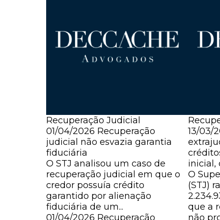
Recuperação Judicial
Recupe
01/04/2026
Recuperação
13/03/
judicial não esvazia garantia
extraju
fiduciária
crédito
O STJ analisou um caso de
inicial
recuperação judicial em que o
O Super
credor possuía crédito
(STJ) r
garantido por alienação
2.234.
fiduciária de um...
que a r
01/04/2026
Recuperação
não pr