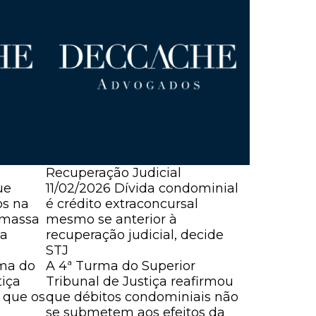
Recuperação Judicial
Recuperaç
ue
11/02/2026
Dívida condominial
28/01/202
os na
é crédito extraconcursal
represent
 massa
mesmo se anterior à
tem nature
ia
recuperação judicial, decide
decide ST
STJ
O Superior
rma do
A 4ª Turma do Superior
noREsp 2.2
tiça
Tribunal de Justiça reafirmou
que o créd
 que os
que débitos condominiais não
atividade
se submetem aos efeitos da
comercial