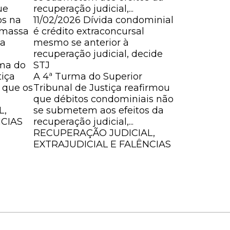
ue
recuperação judicial,...
trabalhista.
os na
11/02/2026
Dívida condominial
28/01/202
 massa
é crédito extraconcursal
represent
ia
mesmo se anterior à
tem nature
recuperação judicial, decide
decide ST
rma do
STJ
O Superior
tiça
A 4ª Turma do Superior
noREsp 2.2
 que os
Tribunal de Justiça reafirmou
que o créd
que débitos condominiais não
atividade
L,
se submetem aos efeitos da
comercial
NCIAS
recuperação judicial,...
trabalhista.
RECUPERAÇÃO JUDICIAL,
RECUPERA
EXTRAJUDICIAL E FALÊNCIAS
EXTRAJUD