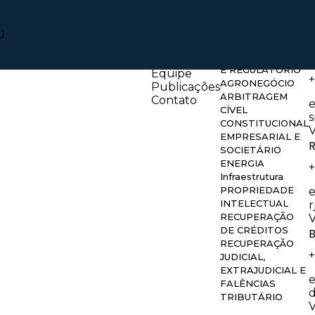
Áreas de
Home
Quem
atuação
Somos
U
Áreas de
S
ADMINISTRATIVO
atuação
E REGULATÓRIO
Equipe
+
AGRONEGÓCIO
Publicações
ARBITRAGEM
Contato
CÍVEL
CONSTITUCIONAL
EMPRESARIAL E
R
SOCIETÁRIO
ENERGIA
+
Infraestrutura
PROPRIEDADE
INTELECTUAL
RECUPERAÇÃO
DE CRÉDITOS
B
RECUPERAÇÃO
+
JUDICIAL,
EXTRAJUDICIAL E
FALÊNCIAS
TRIBUTÁRIO