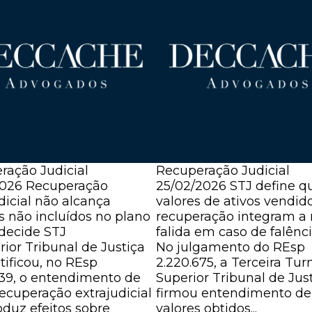
ração Judicial
Recuperação Judicial
2026
Recuperação
25/02/2026
STJ define q
dicial não alcança
valores de ativos vendid
s não incluídos no plano
recuperação integram a
, decide STJ
falida em caso de falênc
ior Tribunal de Justiça
No julgamento do REsp
atificou, no REsp
2.220.675, a Terceira Tu
939, o entendimento de
Superior Tribunal de Jus
ecuperação extrajudicial
firmou entendimento de
oduz efeitos sobre
valores obtidos...