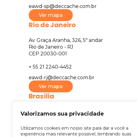
eawd-sp@deccache.com.br
Ver mapa
Rio de Janeiro
Av. Graça Aranha, 326, 5º andar
Rio de Janeiro - RJ
CEP 20030-001
+ 55 21 2240-4452
eawd-rj@deccache.com.br
Ver mapa
Brasília
SHS QD. 06 Conj. A Bl. C , sala 1007, 519
Valorizamos sua privacidade
Eb. Brasil XXI, Asa Sul, Brasília - DF
CEP 70316-109
Utilizamos cookies em nosso site para dar a você a
experiência mais relevante possível, lembrando suas