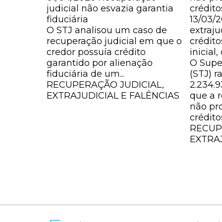
judicial não esvazia garantia
crédito
fiduciária
13/03/
O STJ analisou um caso de
extraju
recuperação judicial em que o
crédito
credor possuía crédito
inicial
garantido por alienação
O Super
fiduciária de um...
(STJ) r
RECUPERAÇÃO JUDICIAL,
2.234.
EXTRAJUDICIAL E FALÊNCIAS
que a r
não pr
crédito
RECUP
EXTRAJ
CONTATOS