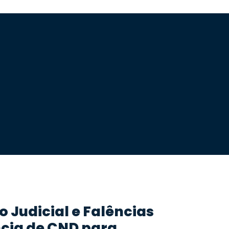
 Judicial e Falências
cia de CND para