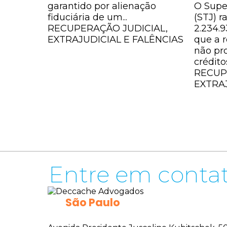
garantido por alienação
O Super
fiduciária de um...
(STJ) r
RECUPERAÇÃO JUDICIAL,
2.234.
EXTRAJUDICIAL E FALÊNCIAS
que a r
não pr
crédito
RECUP
EXTRAJ
CONTATOS
Entre em conta
São Paulo