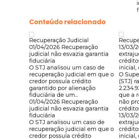
Conteúdo relacionado
Recuperação Judicial
Recupe
01/04/2026
Recuperação
13/03/
judicial não esvazia garantia
extraju
fiduciária
crédito
O STJ analisou um caso de
inicial
recuperação judicial em que o
O Super
credor possuía crédito
(STJ) r
garantido por alienação
2.234.
fiduciária de um...
que a r
01/04/2026
Recuperação
não pr
judicial não esvazia garantia
crédito
fiduciária
13/03/
O STJ analisou um caso de
extraju
recuperação judicial em que o
crédito
credor possuía crédito
inicial