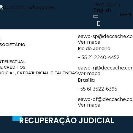
atuação
Nossos escritóri
Português
English
MEN
São Paulo
O E REGULATÓRIO
+55 11 3074-6550
eawd-sp@deccache.co
L
Ver mapa
SOCIETÁRIO
Rio de Janeiro
+ 55 21 2240-4452
NTELECTUAL
E CRÉDITOS
eawd-rj@deccache.co
DICIAL, EXTRAJUDICIAL E FALÊNCIAS
Ver mapa
Brasília
+55 61 3522-6395
eawd-df@deccache.co
Ver mapa
RECUPERAÇÃO JUDICIAL