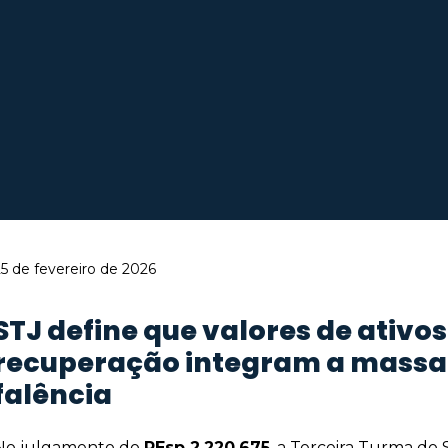
5 de fevereiro de 2026
STJ define que valores de ativo
recuperação integram a massa 
falência
No julgamento do
REsp 2.220.675
, a Terceira Turma do 