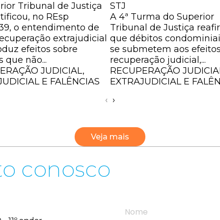
ior Tribunal de Justiça
STJ
atificou, no REsp
A 4ª Turma do Superior
939, o entendimento de
Tribunal de Justiça reaf
ecuperação extrajudicial
que débitos condominia
oduz efeitos sobre
se submetem aos efeito
s que não...
recuperação judicial,...
ERAÇÃO JUDICIAL,
RECUPERAÇÃO JUDICIA
UDICIAL E FALÊNCIAS
EXTRAJUDICIAL E FALÊ
‹
›
Veja mais
to conosco