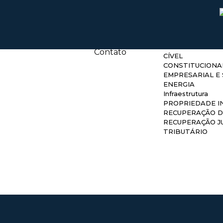
Áreas de 
Home
Quem Somos
Áreas de atuação
ADMINISTRATIV
Equipe
AGRONEGÓCIO
Publicações
ARBITRAGEM
Contato
CÍVEL
CONSTITUCIONA
EMPRESARIAL E 
ENERGIA
Infraestrutura
PROPRIEDADE I
RECUPERAÇÃO D
RECUPERAÇÃO JU
TRIBUTÁRIO