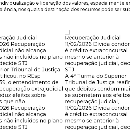
individualização e liberação dos valores, especialmente 
falência, nos quais a destinação dos recursos pode ser s
ração Judicial
Recuperação Judicial
2026
Recuperação
11/02/2026
Dívida condom
dicial não alcança
é crédito extraconcursal
s não incluídos no plano
mesmo se anterior à
, decide STJ
recuperação judicial, de
ior Tribunal de Justiça
STJ
atificou, no REsp
A 4ª Turma do Superior
939, o entendimento de
Tribunal de Justiça reaf
ecuperação extrajudicial
que débitos condominia
oduz efeitos sobre
se submetem aos efeito
s que não...
recuperação judicial,...
2026
Recuperação
11/02/2026
Dívida condo
dicial não alcança
é crédito extraconcursal
s não incluídos no plano
mesmo se anterior à
, decide STJ
recuperação judicial, de