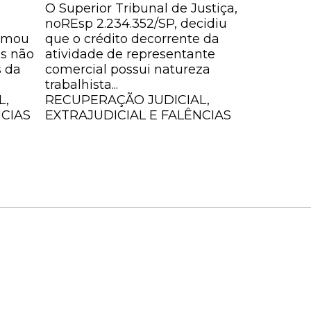
O Superior Tribunal de Justiça,
de quóru
noREsp 2.234.352/SP, decidiu
geral de...
irmou
que o crédito decorrente da
RECUPERA
is não
atividade de representante
EXTRAJUD
s da
comercial possui natureza
trabalhista...
L,
RECUPERAÇÃO JUDICIAL,
NCIAS
EXTRAJUDICIAL E FALÊNCIAS