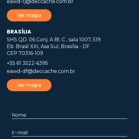
eawd-rj@deccache.com.br
Ver mapa
BRASÍLIA
SHS QD. 06 Conj. A Bl. C , sala 1007, 519
Eb. Brasil XXI, Asa Sul, Brasília - DF
CEP 70316-109
+55 61 3522-6395
eawd-df@deccache.com.br
Ver mapa