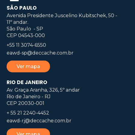
SÃO PAULO
Avenida Presidente Juscelino Kubitschek, 50 -
11º andar.
São Paulo - SP
CEP 04543-000
+55 11 3074-6550
eawd-sp@deccache.com.br
Ver mapa
RIO DE JANEIRO
Av. Graça Aranha, 326, 5º andar
Rio de Janeiro - RJ
CEP 20030-001
+ 55 21 2240-4452
eawd-rj@deccache.com.br
Ver mapa