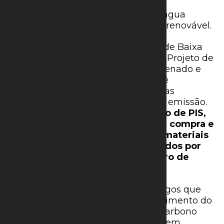
o
hidrogênio verde
que é obtido
especificamente por eletrólise da água
utilizando essas fontes de energia renovável.
A Política Nacional do Hidrogênio de Baixa
Emissão de Carbono, originada do Projeto de
Lei nº 2.308/2023, aprovado pelo Senado e
pela Câmara dos Deputados, prevê
incentivos tributários para empresas
produtoras de hidrogênio de baixa emissão.
Os incentivos incluem a
suspensão de PIS,
Cofins e impostos relacionados à compra e
importação de equipamentos e materiais
para projetos de hidrogênio, válidos por
cinco anos a partir de 1º de janeiro de
2025
.
Entretanto, o presidente vetou artigos que
criavam o Programa de Desenvolvimento do
Hidrogênio de Baixa Emissão de Carbono
(PHBC), que previa R$ 18,3 bilhões em