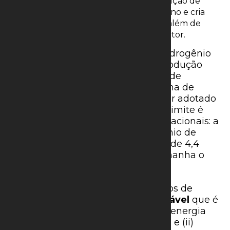
A nova legislação regulamenta a produção de
hidrogênio com baixa emissão de carbono e cria
um sistema de certificação voluntária, além de
oferecer incentivos tributários para o setor.
De acordo com a nova norma, o hidrogênio
de baixa emissão é aquele cuja produção
resulta em até 7 quilos de dióxido de
carbono equivalente por quilograma de
hidrogênio (7 kgCO2eq/kgH2), a ser adotado
até 31 de dezembro de 2030. Este limite é
mais alto do que os padrões internacionais: a
União Europeia considera hidrogênio de
baixo carbono aquele com menos de 4,4
kgCO2eq/kgH2, enquanto na Alemanha o
limite é de 2,8 kgCO2eq/kgH2.
A lei distingue entre diferentes tipos de
hidrogênio: (i) o
hidrogênio renovável
que
é
produzido a partir de fontes como energia
solar, eólica, hidráulica e biomassa; e (ii)