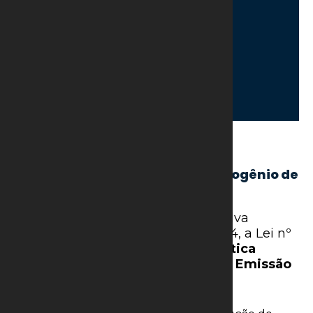
7 de agosto de 2024
Sancionado Marco Legal do Hidrogênio de
Baixa Emissão de Carbono
O presidente Luiz Inácio Lula da Silva
sancionou, em 2 de agosto de 2024, a Lei nº
14.948/2024, que estabelece a
Política
Nacional do Hidrogênio de Baixa Emissão
de Carbono
.