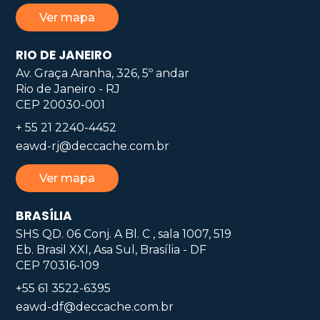
Ver mapa
RIO DE JANEIRO
Av. Graça Aranha, 326, 5º andar
Rio de Janeiro - RJ
CEP 20030-001
+ 55 21 2240-4452
eawd-rj@deccache.com.br
Ver mapa
BRASÍLIA
SHS QD. 06 Conj. A Bl. C , sala 1007, 519
Eb. Brasil XXI, Asa Sul, Brasília - DF
CEP 70316-109
+55 61 3522-6395
eawd-df@deccache.com.br