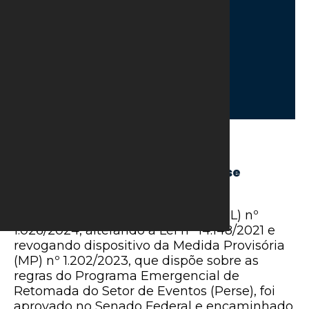
3 de maio de 2024
Lei sobre as novas regras do Perse
aguarda sanção presidencial
Em 30/04/2024, o Projeto de Lei (PL) nº
1.026/2024, alterando a Lei nº 14.148/2021 e
revogando dispositivo da Medida Provisória
(MP) nº 1.202/2023, que dispõe sobre as
regras do Programa Emergencial de
Retomada do Setor de Eventos (Perse), foi
aprovado no Senado Federal e encaminhado