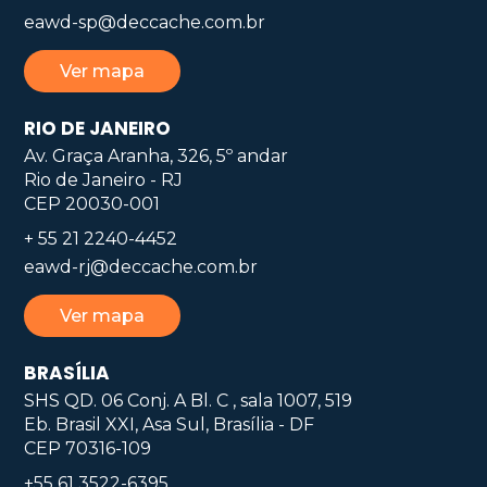
eawd-sp@deccache.com.br
Ver mapa
RIO DE JANEIRO
Av. Graça Aranha, 326, 5º andar
Rio de Janeiro - RJ
CEP 20030-001
+ 55 21 2240-4452
eawd-rj@deccache.com.br
Ver mapa
BRASÍLIA
SHS QD. 06 Conj. A Bl. C , sala 1007, 519
Eb. Brasil XXI, Asa Sul, Brasília - DF
CEP 70316-109
+55 61 3522-6395