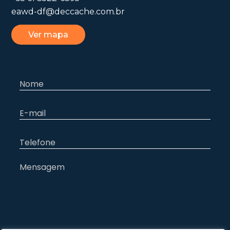
eawd-df@deccache.com.br
Ver mapa