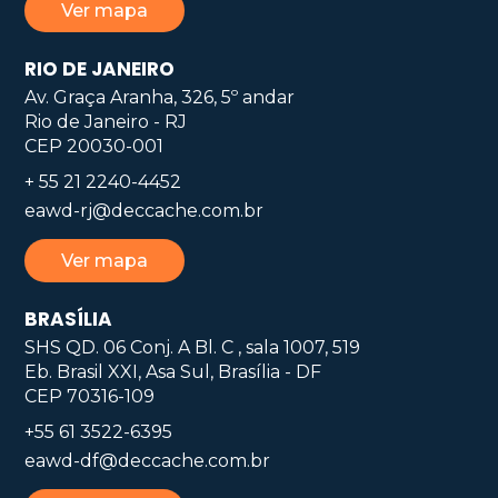
Ver mapa
RIO DE JANEIRO
Av. Graça Aranha, 326, 5º andar
Rio de Janeiro - RJ
CEP 20030-001
+ 55 21 2240-4452
eawd-rj@deccache.com.br
Ver mapa
BRASÍLIA
SHS QD. 06 Conj. A Bl. C , sala 1007, 519
Eb. Brasil XXI, Asa Sul, Brasília - DF
CEP 70316-109
+55 61 3522-6395
eawd-df@deccache.com.br