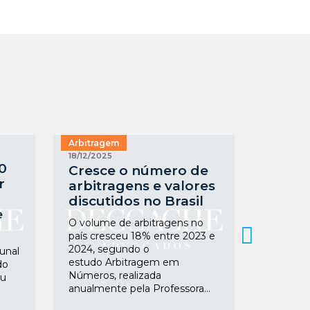
Arbitragem
Arbitrag
18/11/2025
18/12/2025
TJ-SP
90
Cresce o número de
limit
r
arbitragens e valores
judici
discutidos no Brasil
com cl
e
O volume de arbitragens no
A 2ª Câm
país cresceu 18% entre 2023 e
Empresar
2024, segundo o
unal
Justiça 
estudo Arbitragem em
do
reafirmo
Números, realizada
ou
90.2025.
anualmente pela Professora...
autonomi