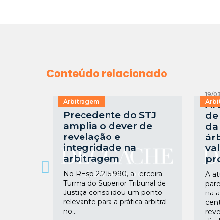
Conteúdo relacionado
19/0
Arbitragem
Arbi
Ar
02/04/2026
Precedente do STJ
de 
amplia o dever de
da
revelação e
árb
integridade na
va
arbitragem
pr
No REsp 2.215.990, a Terceira
A at
Turma do Superior Tribunal de
pare
Justiça consolidou um ponto
na a
relevante para a prática arbitral
cent
no...
reve