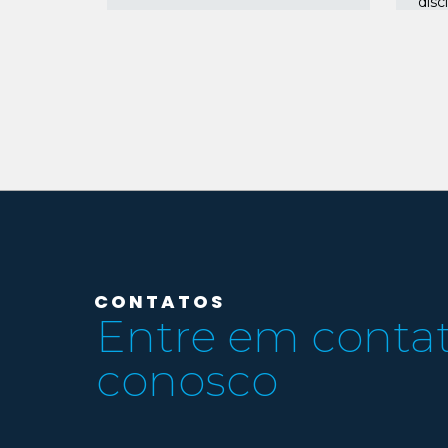
discl
CONTATOS
Entre em conta
conosco