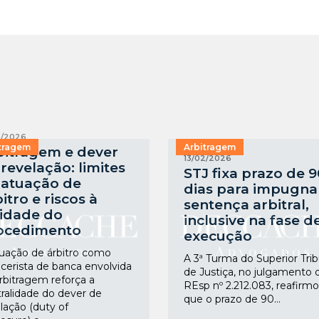
3/2026
tragem
Arbitragem
bitragem e dever
13/02/2026
revelação: limites
STJ fixa prazo de 
 atuação de
dias para impugna
itro e riscos à
sentença arbitral,
lidade do
inclusive na fase d
ocedimento
execução
uação de árbitro como
A 3ª Turma do Superior Trib
cerista de banca envolvida
de Justiça, no julgamento 
rbitragem reforça a
REsp nº 2.212.083, reafirm
ralidade do dever de
que o prazo de 90...
lação (duty of