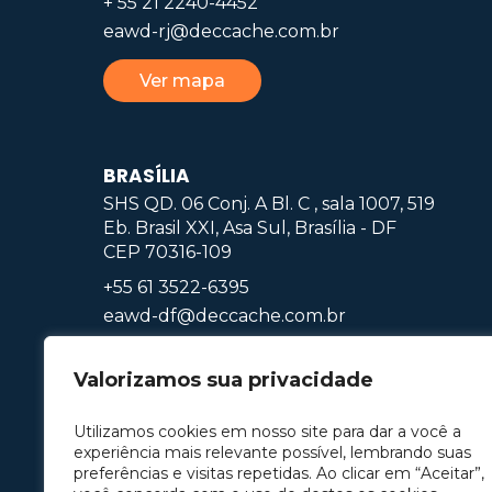
+ 55 21 2240-4452
eawd-rj@deccache.com.br
Ver mapa
BRASÍLIA
SHS QD. 06 Conj. A Bl. C , sala 1007, 519
Eb. Brasil XXI, Asa Sul, Brasília - DF
CEP 70316-109
+55 61 3522-6395
eawd-df@deccache.com.br
Ver mapa
Valorizamos sua privacidade
Utilizamos cookies em nosso site para dar a você a
experiência mais relevante possível, lembrando suas
preferências e visitas repetidas. Ao clicar em “Aceitar”,