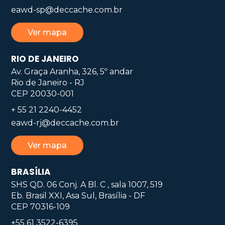
eawd-sp@deccache.com.br
Ver mapa
RIO DE JANEIRO
Av. Graça Aranha, 326, 5º andar
Rio de Janeiro - RJ
CEP 20030-001
+ 55 21 2240-4452
eawd-rj@deccache.com.br
Ver mapa
BRASÍLIA
SHS QD. 06 Conj. A Bl. C , sala 1007, 519
Eb. Brasil XXI, Asa Sul, Brasília - DF
CEP 70316-109
+55 61 3522-6395