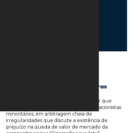
5 de julho de 2023
Arbitragem maculada por
irregularidades pode ocasionar
pagamento milionário à Petrobras
A Petrobras vem correndo o risco de ter que
dispender cerca de R$ 908,8 milhões a acionistas
minoritários, em arbitragem cheia de
irregularidades que discute a existência de
prejuízo na queda de valor de mercado da