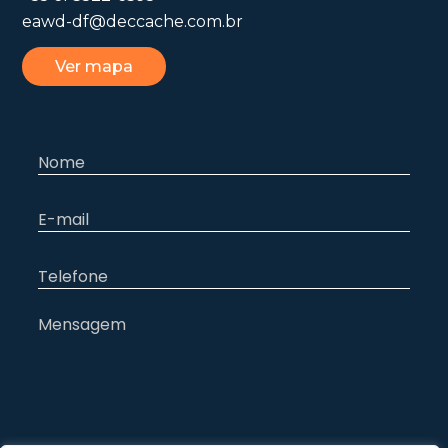
eawd-df@deccache.com.br
Ver mapa