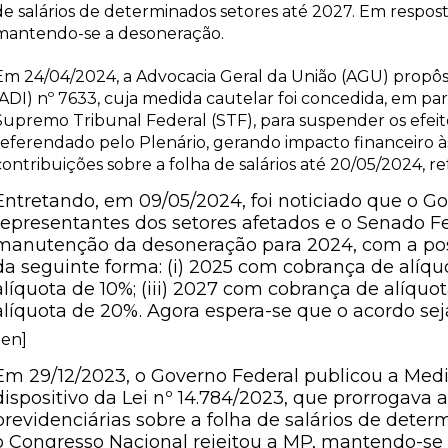
de salários de determinados setores até 2027. Em respost
mantendo-se a desoneração.
Em 24/04/2024, a Advocacia Geral da União (AGU) propôs 
(ADI) nº 7633, cuja medida cautelar foi concedida, em part
Supremo Tribunal Federal (STF), para suspender os efeito
referendado pelo Plenário, gerando impacto financeiro à
contribuições sobre a folha de salários até 20/05/2024, r
Entretando, em 09/05/2024, foi noticiado que o 
representantes dos setores afetados e o Senado F
manutenção da desoneração para 2024, com a pos
da seguinte forma: (i) 2025 com cobrança de alíqu
alíquota de 10%; (iii) 2027 com cobrança de alíquo
alíquota de 20%. Agora espera-se que o acordo se
:en]
Em 29/12/2023, o Governo Federal publicou a Medi
dispositivo da Lei nº 14.784/2023, que prorrogava
previdenciárias sobre a folha de salários de deter
o Congresso Nacional rejeitou a MP, mantendo-se