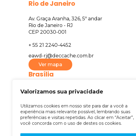
Rio de Janeiro
Av. Graça Aranha, 326, 5º andar
Rio de Janeiro - RJ
CEP 20030-001
+ 55 21 2240-4452
eawd-rj@deccache.com.br
Ver mapa
Brasília
SHS QD. 06 Conj. A Bl. C , sala 1007, 519
Valorizamos sua privacidade
Eb. Brasil XXI, Asa Sul, Brasília - DF
CEP 70316-109
Utilizamos cookies em nosso site para dar a você a
experiência mais relevante possível, lembrando suas
+55 61 3522-6395
preferências e visitas repetidas. Ao clicar em “Aceitar”,
você concorda com o uso de destes os cookies.
eawd-df@deccache.com.br
Ver mapa