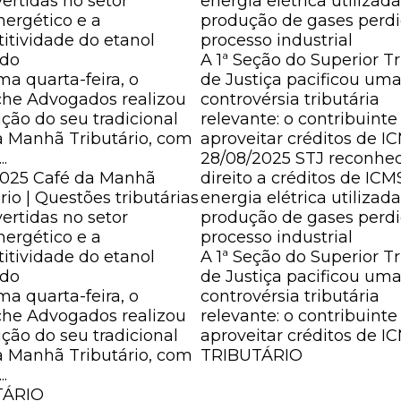
ertidas no setor
energia elétrica utilizad
nergético e a
produção de gases perd
itividade do etanol
processo industrial
ado
A 1ª Seção do Superior T
ma quarta-feira, o
de Justiça pacificou um
he Advogados realizou
controvérsia tributária
ição do seu tradicional
relevante: o contribuint
a Manhã Tributário, com
aproveitar créditos de ICM
.
28/08/2025
STJ reconhe
2025
Café da Manhã
direito a créditos de ICM
rio | Questões tributárias
energia elétrica utilizad
ertidas no setor
produção de gases perd
nergético e a
processo industrial
itividade do etanol
A 1ª Seção do Superior T
ado
de Justiça pacificou um
ma quarta-feira, o
controvérsia tributária
he Advogados realizou
relevante: o contribuint
ição do seu tradicional
aproveitar créditos de ICM
a Manhã Tributário, com
TRIBUTÁRIO
.
TÁRIO