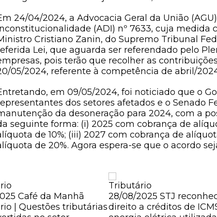
Em 24/04/2024, a Advocacia Geral da União (AGU)
Inconstitucionalidade (ADI) nº 7633, cuja medida c
Ministro Cristiano Zanin, do Supremo Tribunal Fede
referida Lei, que aguarda ser referendado pelo Ple
empresas, pois terão que recolher as contribuições 
20/05/2024, referente à competência de abril/2024
Entretando, em 09/05/2024, foi noticiado que o 
representantes dos setores afetados e o Senado F
manutenção da desoneração para 2024, com a pos
da seguinte forma: (i) 2025 com cobrança de alíqu
alíquota de 10%; (iii) 2027 com cobrança de alíquo
alíquota de 20%. Agora espera-se que o acordo se
rio
Tributário
2025
Café da Manhã
28/08/2025
STJ reconhe
rio | Questões tributárias
direito a créditos de ICM