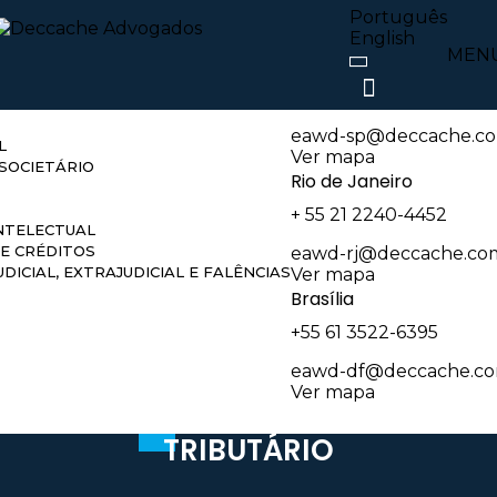
atuação
Nossos escritóri
Português
English
MEN
São Paulo
O E REGULATÓRIO
+55 11 3074-6550
eawd-sp@deccache.co
L
Ver mapa
SOCIETÁRIO
Rio de Janeiro
+ 55 21 2240-4452
NTELECTUAL
E CRÉDITOS
eawd-rj@deccache.co
DICIAL, EXTRAJUDICIAL E FALÊNCIAS
Ver mapa
Brasília
+55 61 3522-6395
eawd-df@deccache.co
Ver mapa
TRIBUTÁRIO