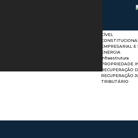
Áreas de 
Home
Quem Somos
Áreas de atuação
ADMINISTRATIV
Equipe
AGRONEGÓCIO
Publicações
ARBITRAGEM
Contato
CÍVEL
CONSTITUCIONA
EMPRESARIAL E 
ENERGIA
Infraestrutura
PROPRIEDADE I
RECUPERAÇÃO D
RECUPERAÇÃO JU
TRIBUTÁRIO