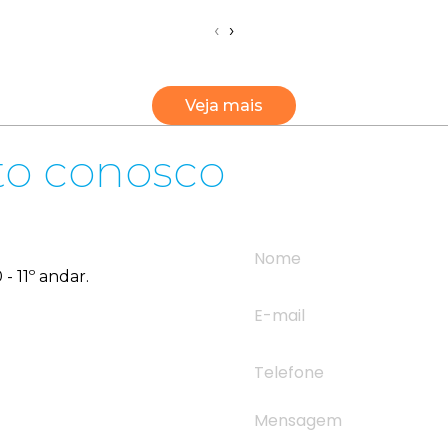
‹
›
Veja mais
to conosco
- 11º andar.