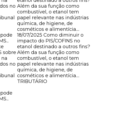
a na
etanol destinado a outros fins?
saúde
idos no
Além da sua função como
Com o obj
combustível, o etanol tem
finalidade
ribunal
papel relevante nas indústrias
de reduzi
a
química, de higiene, de
de bebidas 
cosméticos e alimentícia....
02/07/202
e pode
18/07/2025
Como diminuir o
bebidas al
S...
impacto do PIS/COFINS no
saúde
ce
etanol destinado a outros fins?
Com o obj
S sobre
Além da sua função como
finalidade
a na
combustível, o etanol tem
de reduzi
idos no
papel relevante nas indústrias
de bebidas 
química, de higiene, de
TRIBUTÁR
ribunal
cosméticos e alimentícia....
a
TRIBUTÁRIO
e pode
S...