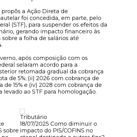
 propôs a Ação Direta de
autelar foi concedida, em parte, pelo
ral (STF), para suspender os efeitos da
nário, gerando impacto financeiro às
sobre a folha de salários até
.
Governo, após composição com os
ederal selaram acordo para a
terior retomada gradual da cobrança
ota de 5%; (ii) 2026 com cobrança de
ta de 15% e (iv) 2028 com cobrança de
ja levado ao STF para homologação.
Tributário
Tributário
ce
18/07/2025
Como diminuir o
02/07/202
S sobre
impacto do PIS/COFINS no
bebidas al