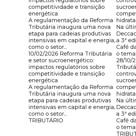
impactos regulatórios sobre
controv
competitividade e transição
sucroe
energética
compet
A regulamentação da Reforma
hidrat
Tributária inaugura uma nova
Na últi
etapa para cadeias produtivas
Deccac
intensivas em capital e energia,
a 3ª ed
como o setor...
Café d
10/02/2026
Reforma Tributária
o tema..
e setor sucroenergético:
28/10/
impactos regulatórios sobre
Tributá
competitividade e transição
controv
energética
sucroe
A regulamentação da Reforma
compet
Tributária inaugura uma nova
hidrat
etapa para cadeias produtivas
Na últi
intensivas em capital e energia,
Deccac
como o setor...
a 3ª ed
TRIBUTÁRIO
Café d
o tema..
TRIBU