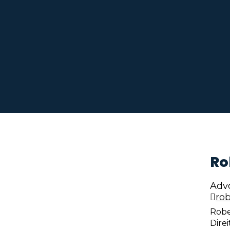
Ro
Adv
ro
Robe
Dire