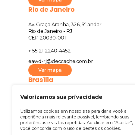
Rio de Janeiro
Av. Graça Aranha, 326, 5º andar
Rio de Janeiro - RJ
CEP 20030-001
+ 55 21 2240-4452
eawd-rj@deccache.com.br
Ver mapa
Brasília
SHS QD. 06 Conj. A Bl. C , sala 1007, 519
Valorizamos sua privacidade
Eb. Brasil XXI, Asa Sul, Brasília - DF
CEP 70316-109
Utilizamos cookies em nosso site para dar a você a
experiência mais relevante possível, lembrando suas
+55 61 3522-6395
preferências e visitas repetidas. Ao clicar em “Aceitar”,
você concorda com o uso de destes os cookies.
eawd-df@deccache.com.br