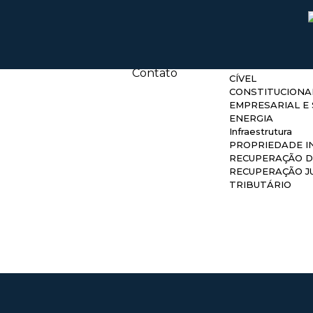
Áreas de 
Home
Quem Somos
Áreas de atuação
ADMINISTRATIV
Equipe
AGRONEGÓCIO
Publicações
ARBITRAGEM
Contato
CÍVEL
CONSTITUCIONA
EMPRESARIAL E 
ENERGIA
Infraestrutura
PROPRIEDADE I
RECUPERAÇÃO D
RECUPERAÇÃO JU
TRIBUTÁRIO