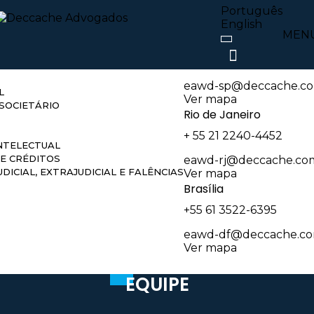
atuação
Nossos escritóri
Português
English
MEN
São Paulo
O E REGULATÓRIO
+55 11 3074-6550
eawd-sp@deccache.co
L
Ver mapa
SOCIETÁRIO
Rio de Janeiro
+ 55 21 2240-4452
NTELECTUAL
E CRÉDITOS
eawd-rj@deccache.co
DICIAL, EXTRAJUDICIAL E FALÊNCIAS
Ver mapa
Brasília
+55 61 3522-6395
eawd-df@deccache.co
Ver mapa
EQUIPE