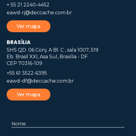
+ 55 21 2240-4452
eawd-rj@deccache.com.br
Ver mapa
BRASÍLIA
SHS QD. 06 Conj. A Bl. C , sala 1007, 519
Eb. Brasil XXI, Asa Sul, Brasília - DF
CEP 70316-109
+55 61 3522-6395
eawd-df@deccache.com.br
Ver mapa